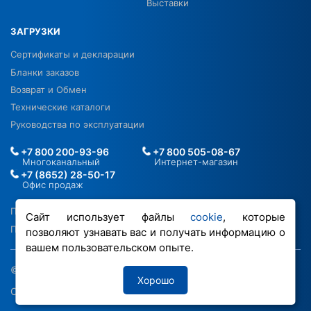
Выставки
ЗАГРУЗКИ
Сертификаты и декларации
Бланки заказов
Возврат и Обмен
Технические каталоги
Руководства по эксплуатации
+7 800 200-93-96
+7 800 505-08-67
Многоканальный
Интернет-магазин
+7 (8652) 28-50-17
Офис продаж
Политика в отношении ПДН
Сайт использует файлы
cookie
, которые
Политика обработки файлов cookie
позволяют узнавать вас и получать информацию о
вашем пользовательском опыте.
© 2026 ООО «РОВЕН-Регионы»
Хорошо
Сделано в