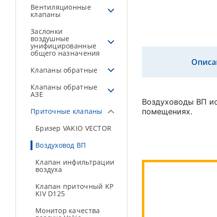
Вентиляционные
клапаны
Заслонки
воздушные
унифицированные
общего назначения
Описа
Клапаны обратные
Клапаны обратные
АЗЕ
Воздуховоды ВП ис
Приточные клапаны
помещениях.
Бризер VAKIO VECTOR
Воздуховод ВП
Клапан инфильтрации
воздуха
Клапан приточный KP
KIV D125
Монитор качества