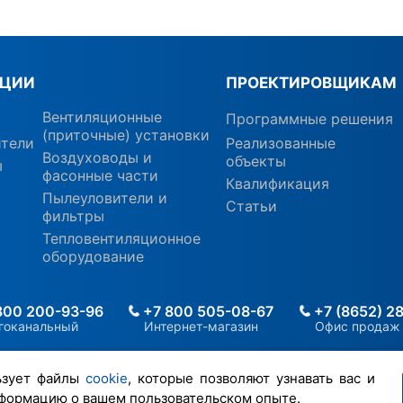
КЦИИ
ПРОЕКТИРОВЩИКАМ
Вентиляционные
Программные решения
(приточные) установки
ители
Реализованные
Воздуховоды и
объекты
ы
фасонные части
Квалификация
Пылеуловители и
Статьи
фильтры
Тепловентиляционное
оборудование
800 200-93-96
+7 800 505-08-67
+7 (8652) 2
гоканальный
Интернет-магазин
Офис продаж
ьзует файлы
cookie
, которые позволяют узнавать вас и
формацию о вашем пользовательском опыте.