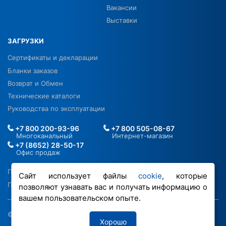
Вакансии
Выставки
ЗАГРУЗКИ
Сертификаты и декларации
Бланки заказов
Возврат и Обмен
Технические каталоги
Руководства по эксплуатации
+7 800 200-93-96
+7 800 505-08-67
Многоканальный
Интернет-магазин
+7 (8652) 28-50-17
Офис продаж
Политика в отношении ПДН
Сайт использует файлы
cookie
, которые
Политика обработки файлов cookie
позволяют узнавать вас и получать информацию о
вашем пользовательском опыте.
© 2026 ООО «РОВЕН-Регионы»
Хорошо